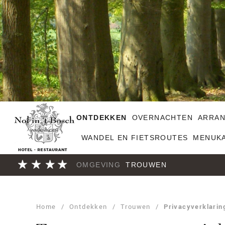
ONTDEKKEN
OVERNACHTEN
ARRA
WANDEL EN FIETSROUTES
MENUK
OMGEVING
TROUWEN
Home
/
Ontdekken
/
Trouwen
/
Privacyverklarin