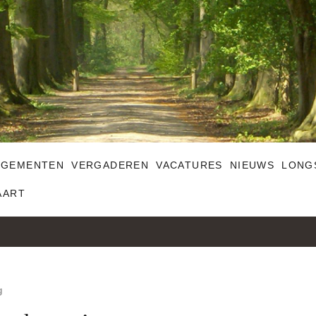
NGEMENTEN
VERGADEREN
VACATURES
NIEUWS
LONG
AART
g