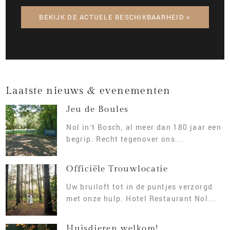
BEKIJK DE ACTUELE BESCHIKBAARHEID >
Laatste nieuws & evenementen
Jeu de Boules
Nol in’t Bosch, al meer dan 180 jaar een
begrip. Recht tegenover ons...
Officiële Trouwlocatie
Uw bruiloft tot in de puntjes verzorgd
met onze hulp. Hotel Restaurant Nol...
Huisdieren welkom!