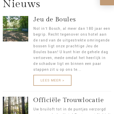
Nieuws
VERGADEREN
BRIDGE
HIGH TEA
Jeu de Boules
VACATURES
ZAKELIJKE ARRANGEMENTEN
Nol in’t Bosch, al meer dan 180 jaar een
begrip. Recht tegenover ons hotel aan
BOEKEN
OFFERTE AANVRAAG
de rand van de uitgestrekte omringende
bossen ligt onze prachtige Jeu de
NIEUWS
Boules baan! U kunt hier de gehele dag
vertoeven, mede omdat het heerlijk in
LONGSTAY
de schaduw ligt en binnen een paar
stappen zit u op ons te...
CONTACT
LEES MEER >
WANDEL EN FIETSROUTES
Officiële Trouwlocatie
MENUKAART
Uw bruiloft tot in de puntjes verzorgd