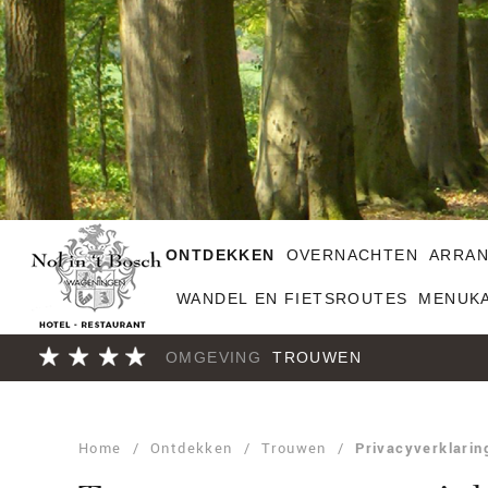
ONTDEKKEN
OVERNACHTEN
ARRA
WANDEL EN FIETSROUTES
MENUK
OMGEVING
TROUWEN
Home
/
Ontdekken
/
Trouwen
/
Privacyverklarin