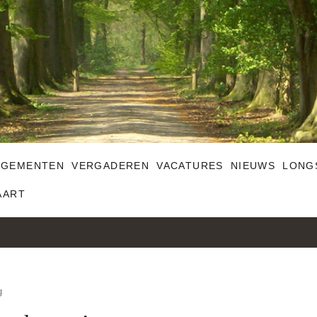
NGEMENTEN
VERGADEREN
VACATURES
NIEUWS
LONG
AART
g