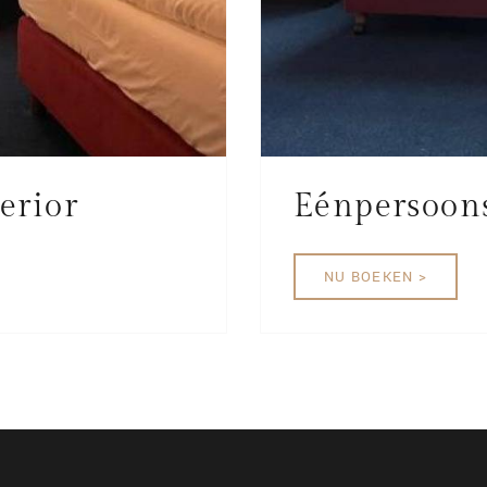
erior
Eénpersoon
NU BOEKEN >