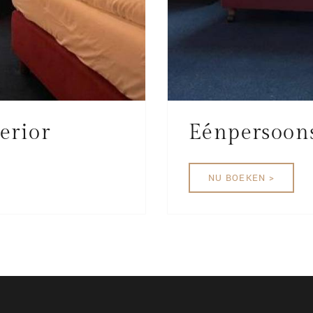
erior
Eénpersoon
NU BOEKEN >